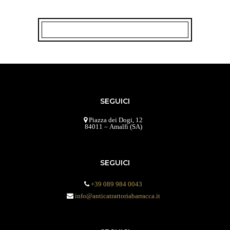
SEGUICI
Piazza dei Dogi, 12
84011 – Amalfi (SA)
SEGUICI
+39 089 984 0043
info@anticatrattoriabarracca.it