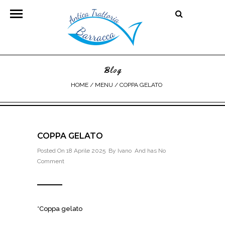
Blog
HOME
/ MENU /
COPPA GELATO
COPPA GELATO
Posted On 18 Aprile 2025 By
Ivano
And has
No
Comment
*Coppa gelato